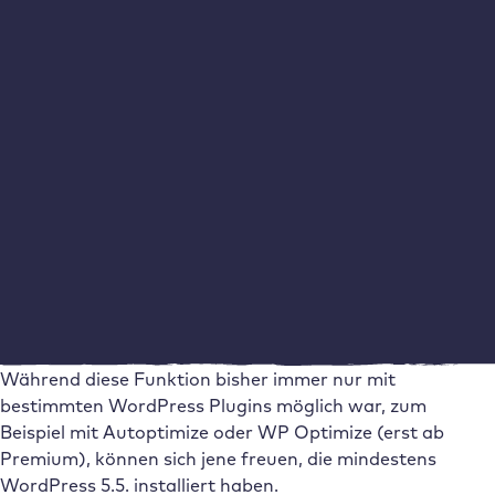
Lazy Loading für Bilder in WordPress
Um eine möglichst schnelle Website zu erhalten, die den
neuen
Core Web Vitals von Google
standhält, sollten nur
jene Inhalte geladen werden, die gerade notwendig sind.
Bilder, die im unteren Teil eines langen Artikels angezeigt
werden, brauchen am Anfang noch nicht dargestellt bzw.
geladen werden.
An dieser Stelle kommt das sogenannte
Lazy Loading
ins
Spiel. Also das verzögerte Laden von Bildern, die sich
nicht im „above-the-fold“ Bereich befinden – jenem
Bereich, den der Leser direkt zu Gesicht bekommt.
Während diese Funktion bisher immer nur mit
bestimmten WordPress Plugins möglich war, zum
Beispiel mit Autoptimize oder WP Optimize (erst ab
Premium), können sich jene freuen, die mindestens
WordPress 5.5. installiert haben.