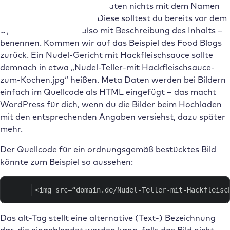
Übrigens haben die Meta Daten nichts mit dem Namen
der Bild-Dateien zu tun. Diese solltest du bereits vor dem
Upload sprechend – also mit Beschreibung des Inhalts –
benennen. Kommen wir auf das Beispiel des Food Blogs
zurück. Ein Nudel-Gericht mit Hackfleischsauce sollte
demnach in etwa „Nudel-Teller-mit Hackfleischsauce-
zum-Kochen.jpg“ heißen. Meta Daten werden bei Bildern
einfach im Quellcode als HTML eingefügt – das macht
WordPress für dich, wenn du die Bilder beim Hochladen
mit den entsprechenden Angaben versiehst, dazu später
mehr.
Der Quellcode für ein ordnungsgemäß bestücktes Bild
könnte zum Beispiel so aussehen:
<img src=“domain.de/Nudel-Teller-mit-Hackfleisc
Das alt-Tag stellt eine alternative (Text-) Bezeichnung
dar, die eingeblendet werden kann, falls das Bild nicht