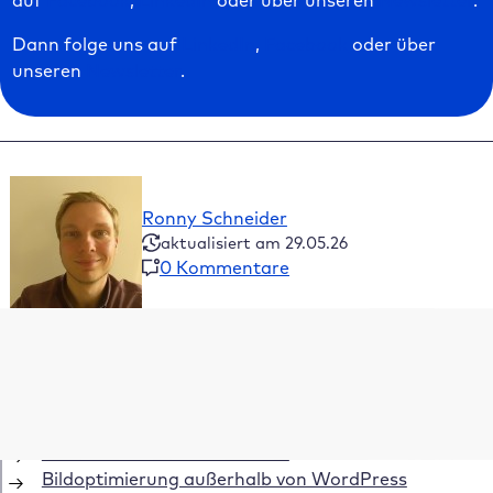
auf
Facebook
,
LinkedIn
oder über unseren
Newsletter
.
Dann folge uns auf
LinkedIn
,
Facebook
oder über
unseren
Newsletter
.
Ronny Schneider
aktualisiert am 29.05.26
0 Kommentare
Inhaltsverzeichnis
Wie beeinflusst Bilder SEO deine Sichtbarkeit?
Bilder SEO effizient einsetzen
Metadaten korrekt ausfüllen
Bildoptimierung außerhalb von WordPress