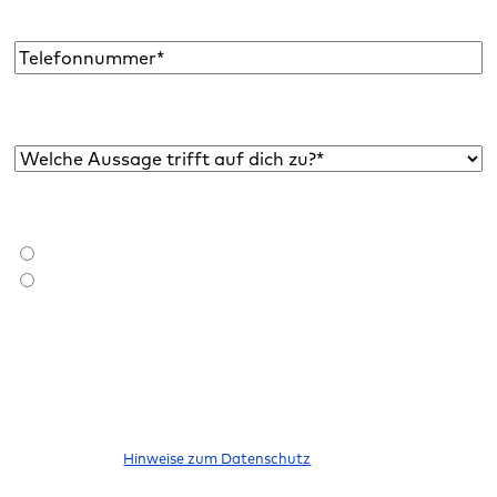
Mail
Adresse
*
Telefon
Welche Aussage trifft auf dich zu?*
*
Bist du bereits Raidboxes Kund:in?
*
Ich bin Raidboxes Kund:in
Ich bin noch keine Raidboxes Kund:in
Ich möchte den Newsletter abonnieren, um über neue Blogbeiträge,
E-Books, Features und News rund um WordPress informiert zu
werden. Meine Einwilligung kann ich jederzeit widerrufen. Bitte
beachte unsere
Hinweise zum Datenschutz
.