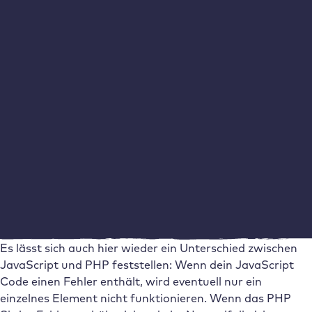
komfortabler Funktionen.
error_log
Diese Zeile ermöglicht die Fehlersuche durch Server Logs
– hierfür brauchst du aber Zugriff auf die Dateistruktur
des Servers (üblicherweise per FTP). Wenn du keinen
Zugriff auf den Server hast, musst du Fehlermeldungen
auf der Website anzeigen lassen, was meistens eher
unerwünscht ist. Bei PHP Fehlern wird der Browser
eventuell auch nur eine leere Seite anzeigen – PHP Fehler
sind deswegen umso gravierender für deine Website.
Falls du WordPress verwendest, kann dir hier
WP Debug
helfen.
Es lässt sich auch hier wieder ein Unterschied zwischen
JavaScript und PHP feststellen: Wenn dein JavaScript
Code einen Fehler enthält, wird eventuell nur ein
einzelnes Element nicht funktionieren. Wenn das PHP