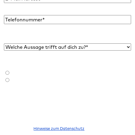
Mail
Adresse
*
Telefon
Welche Aussage trifft auf dich zu?*
*
Bist du bereits Raidboxes Kund:in?
*
Ich bin Raidboxes Kund:in
Ich bin noch keine Raidboxes Kund:in
Ich möchte den Newsletter abonnieren, um über neue Blogbeiträge,
E-Books, Features und News rund um WordPress informiert zu
werden. Meine Einwilligung kann ich jederzeit widerrufen. Bitte
beachte unsere
Hinweise zum Datenschutz
.