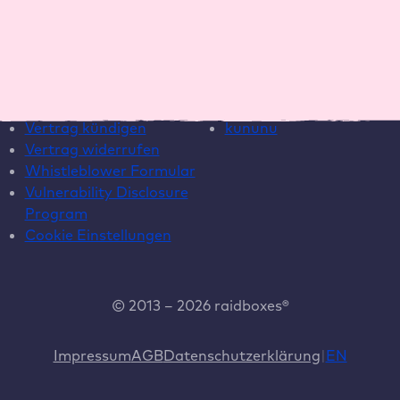
Hilfe
Social Media
Live Chat
Instagram
Helpcenter
LinkedIn
Systemstatus
YouTube
Vertrag kündigen
kununu
Vertrag widerrufen
Whistleblower Formular
Vulnerability Disclosure
Program
Cookie Einstellungen
© 2013 – 2026 raidboxes®
Impressum
AGB
Datenschutzerklärung
EN