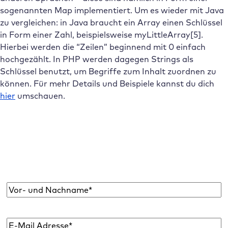
sogenannten Map implementiert. Um es wieder mit Java
zu vergleichen: in Java braucht ein Array einen Schlüssel
in Form einer Zahl, beispielsweise myLittleArray[5].
Hierbei werden die “Zeilen” beginnend mit 0 einfach
hochgezählt. In PHP werden dagegen Strings als
Schlüssel benutzt, um Begriffe zum Inhalt zuordnen zu
können. Für mehr Details und Beispiele kannst du dich
hier
umschauen.
Abonniere den Raidboxes Newsletter!
Wir liefern dir einmal monatlich topaktuelle
WordPress Insights, Business Tipps & mehr.
Name
*
E-