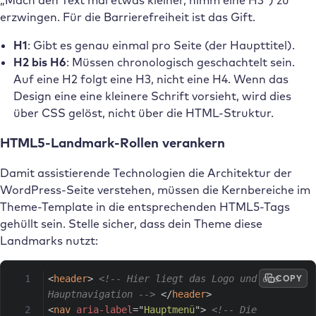
erzwingen. Für die Barrierefreiheit ist das Gift.
H1
: Gibt es genau einmal pro Seite (der Haupttitel).
H2 bis H6
: Müssen chronologisch geschachtelt sein.
Auf eine H2 folgt eine H3, nicht eine H4. Wenn das
Design eine eine kleinere Schrift vorsieht, wird dies
über CSS gelöst, nicht über die HTML-Struktur.
HTML5-Landmark-Rollen verankern
Damit assistierende Technologien die Architektur der
WordPress-Seite verstehen, müssen die Kernbereiche im
Theme-Template in die entsprechenden HTML5-Tags
gehüllt sein. Stelle sicher, dass dein Theme diese
Landmarks nutzt:
COPY
<
header
>
<!-- Hier liegt das Logo und die 
Hauptnavigation -->
</
header
>
<
nav
aria-label
=
"
Hauptmenü
"
>
<!-- Die 