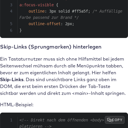
a:focus-visible
{
outline
:
 3px solid #ff5a5f
;
/* Auffällige 
Farbe passend zur Brand */
outline-offset
:
 2px
;
}
Skip-Links (Sprungmarken) hinterlegen
Ein Tastaturnutzer muss sich ohne Hilfsmittel bei jedem
Seitenwechsel mühsam durch alle Menüpunkte tabben,
bevor er zum eigentlichen Inhalt gelangt. Hier helfen
Skip-Links
. Das sind unsichtbare Links ganz oben im
DOM, die erst beim ersten Drücken der Tab-Taste
sichtbar werden und direkt zum <main>-Inhalt springen.
HTML-Beispiel:
COPY
<!-- Direkt nach dem öffnenden <body> Tag 
platzieren -->