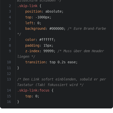
Bildschirm schieben */
.skip-link
{
position
:
 absolute
;
top
:
 -1000px
;
left
:
 0
;
background
:
 #000000
;
/* Eure Brand-Farbe 
*/
color
:
 #ffffff
;
padding
:
 15px
;
z-index
:
 99999
;
/* Muss über dem Header 
liegen */
transition
:
 top 0.2s ease
;
}
/* Den Link sofort einblenden, sobald er per 
Tastatur (Tab) fokussiert wird */
.skip-link:focus
{
top
:
 0
;
}