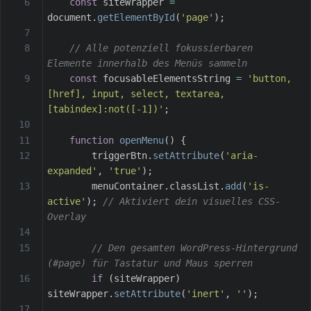
const
 siteWrapper 
=
document
.
getElementById
(
'page'
)
;
// Alle potenziell fokussierbaren 
Elemente innerhalb des Menüs sammeln
const
 focusableElementsString 
=
'button, 
[href], input, select, textarea, 
[tabindex]:not([-1])'
;
function
openMenu
(
)
{
        triggerBtn
.
setAttribute
(
'aria-
expanded'
,
'true'
)
;
        menuContainer
.
classList
.
add
(
'is-
active'
)
;
// Aktiviert dein visuelles CSS-
Overlay
// Den gesamten WordPress-Hintergrund 
(#page) für Tastatur und Maus sperren
if
(
siteWrapper
)
siteWrapper
.
setAttribute
(
'inert'
,
''
)
;