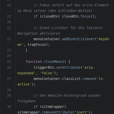
// Fokus sofort auf das erste Element 
im Menü setzen (den Schließen-Button)
if
(
closeBtn
)
 closeBtn
.
focus
(
)
;
// Event-Listener für die Tastatur-
Navigation aktivieren
        menuContainer
.
addEventListener
(
'keydo
wn'
,
 trapFocus
)
;
}
function
closeMenu
(
)
{
        triggerBtn
.
setAttribute
(
'aria-
expanded'
,
'false'
)
;
        menuContainer
.
classList
.
remove
(
'is-
active'
)
;
// Den Website-Hintergrund wieder 
freigeben
if
(
siteWrapper
)
siteWrapper
.
removeAttribute
(
'inert'
)
;