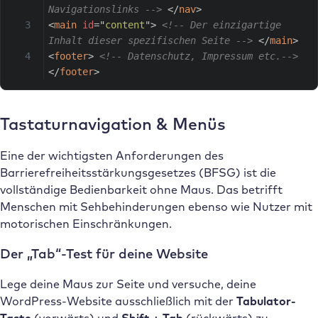
Navigationslinks -->
</
nav
>
<
main
id
=
"
content
"
>
<!-- Der einzigartige 
Inhalt dieser spezifischen Seite -->
</
main
>
<
footer
>
<!-- Datenschutz, Impressum etc.-->
</
footer
>
Tastaturnavigation & Menüs
Eine der wichtigsten Anforderungen des
Barrierefreiheitsstärkungsgesetzes (BFSG) ist die
vollständige Bedienbarkeit ohne Maus. Das betrifft
Menschen mit Sehbehinderungen ebenso wie Nutzer mit
motorischen Einschränkungen.
Der „Tab“-Test für deine Website
Lege deine Maus zur Seite und versuche, deine
WordPress-Website ausschließlich mit der
Tabulator-
Taste
(vorwärts) und
Shift + Tab
(rückwärts) zu