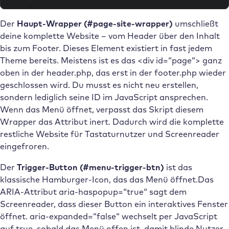
Der
Haupt-Wrapper (#page-site-wrapper)
umschließt
deine komplette Website – vom Header über den Inhalt
bis zum Footer. Dieses Element existiert in fast jedem
Theme bereits. Meistens ist es das <div id=“page“> ganz
oben in der header.php, das erst in der footer.php wieder
geschlossen wird. Du musst es nicht neu erstellen,
sondern lediglich seine ID im JavaScript ansprechen.
Wenn das Menü öffnet, verpasst das Skript diesem
Wrapper das Attribut inert. Dadurch wird die komplette
restliche Website für Tastaturnutzer und Screenreader
eingefroren.
Der
Trigger-Button (#menu-trigger-btn)
ist das
klassische Hamburger-Icon, das das Menü öffnet.Das
ARIA-Attribut aria-haspopup=“true“ sagt dem
Screenreader, dass dieser Button ein interaktives Fenster
öffnet. aria-expanded=“false“ wechselt per JavaScript
auf true, sobald das Menü offen ist, damit blinde Nutzer