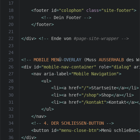
<
footer id
=
"colophon"
class
=
"site-footer"
>
<
!
--
 Dein Footer 
--
>
<
/
footer
>
<
/
div
>
<
!
--
 Ende von 
#page-site-wrapper -->
<
!
--
MOBILE
MEN
Ü
-
OVERLAY
(
Muss 
AUSSERHALB
 des W
<
div id
=
"mobile-nav-container"
 role
=
"dialog"
 ar
<
nav aria
-
label
=
"Mobile Navigation"
>
<
ul
>
<
li
>
<
a href
=
"/"
>
Startseite
<
/
a
>
<
/
li
>
<
li
>
<
a href
=
"/shop"
>
Shop
<
/
a
>
<
/
li
>
<
li
>
<
a href
=
"/kontakt"
>
Kontakt
<
/
a
>
<
<
/
ul
>
<
/
nav
>
<
!
--
4.
DER
SCHLIESSEN
-
BUTTON
--
>
<
button id
=
"menu-close-btn"
>
Menü schließen
<
<
/
div
>