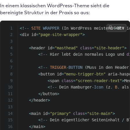
In einem klassischen WordPress-Theme sieht die
bereinigte Struktur in der Praxis so aus:
COPY
<
!
--
SITE
WRAPPER
(
In WordPress meistens 
<
div i
<
div id
=
"page-site-wrapper"
>
<
header id
=
"masthead"
class
=
"site-header"
>
<
!
--
 Hier lebt dein normales Logo und 
d
<
!
--
TRIGGER
-
BUTTON
(
Muss in den Header
<
button id
=
"menu-trigger-btn"
 aria
-
hasp
<
span 
class
=
"screen-reader-text"
>
Me
<
!
--
 Dein Hamburger
-
Icon
(
z
.
B
.
 als
<
/
button
>
<
/
header
>
<
main id
=
"primary"
class
=
"site-main"
>
<
!
--
 Dein eigentlicher Seiteninhalt 
/
 B
<
/
main
>