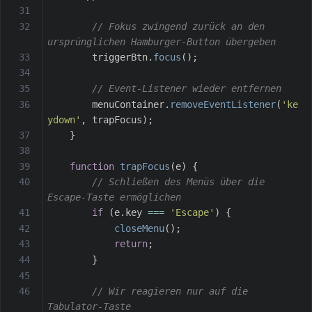
// Fokus zwingend zurück an den 
ursprünglichen Hamburger-Button übergeben
        triggerBtn
.
focus
(
)
;
// Event-Listener wieder entfernen
        menuContainer
.
removeEventListener
(
'ke
ydown'
,
 trapFocus
)
;
}
function
trapFocus
(
e
)
{
// Schließen des Menüs über die 
Escape-Taste ermöglichen
if
(
e
.
key 
===
'Escape'
)
{
closeMenu
(
)
;
return
;
}
// Wir reagieren nur auf die 
Tabulator-Taste