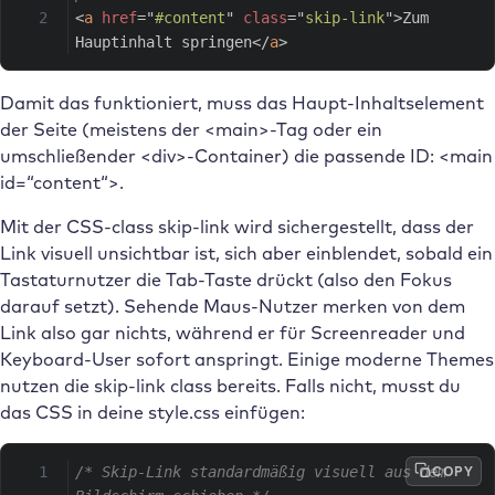
<
a
href
=
"
#content
"
class
=
"
skip-link
"
>
Zum 
Hauptinhalt springen
</
a
>
Damit das funktioniert, muss das Haupt-Inhaltselement
der Seite (meistens der <main>-Tag oder ein
umschließender <div>-Container) die passende ID: <main
id=“content“>.
Mit der CSS-class skip-link wird sichergestellt, dass der
Link visuell unsichtbar ist, sich aber einblendet, sobald ein
Tastaturnutzer die Tab-Taste drückt (also den Fokus
darauf setzt). Sehende Maus-Nutzer merken von dem
Link also gar nichts, während er für Screenreader und
Keyboard-User sofort anspringt. Einige moderne Themes
nutzen die skip-link class bereits. Falls nicht, musst du
das CSS in deine style.css einfügen:
COPY
/* Skip-Link standardmäßig visuell aus dem 