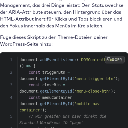
Management, das drei Dinge leistet: Den Statuswechsel
der ARIA-Attribute steuern, den Hintergrund über das
HTML-Attribut inert für Klicks und Tabs blockieren und
den Fokus innerhalb des Menüs im Kreis leiten.
Füge dieses Skript zu den Theme-Dateien deiner
WordPress-Seite hinzu:
COPY
document
.
addEventListener
(
'DOMContentLoaded'
,
(
)
=>
{
const
 triggerBtn 
=
document
.
getElementById
(
'menu-trigger-btn'
)
;
const
 closeBtn 
=
document
.
getElementById
(
'menu-close-btn'
)
;
const
 menuContainer 
=
document
.
getElementById
(
'mobile-nav-
container'
)
;
// Wir greifen uns hier direkt die 
Standard-WordPress-ID "page"