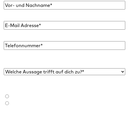
Name
*
E-
Mail
Adresse
*
Telefon
Welche Aussage trifft auf dich zu?*
*
Bist du bereits Raidboxes Kund:in?
*
Ich bin Raidboxes Kund:in
Ich bin noch keine Raidboxes Kund:in