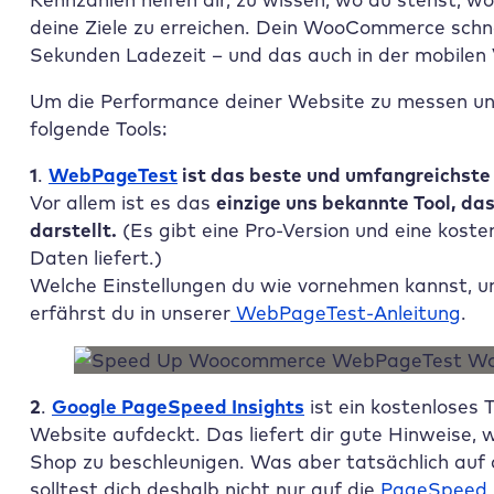
deine Ziele zu erreichen. Dein WooCommerce schn
Sekunden Ladezeit – und das auch in der mobilen 
Um die Performance deiner Website zu messen und
folgende Tools:
1
.
WebPageTest
ist das beste und umfangreichste
Vor allem ist es das
einzige uns bekannte Tool, d
darstellt.
(Es gibt eine Pro-Version und eine kosten
Daten liefert.)
Welche Einstellungen du wie vornehmen kannst, u
erfährst du in unserer
WebPageTest-Anleitung
.
2
.
Google PageSpeed Insights
ist ein kostenloses 
Website aufdeckt. Das liefert dir gute Hinweise
Shop zu beschleunigen. Was aber tatsächlich auf d
solltest dich deshalb nicht nur auf die
Pag
e
Speed 