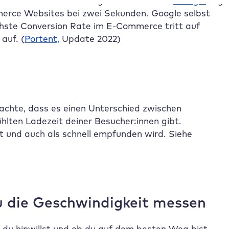
:innen durch ihr Nutzungsverhalten: Laut
Google
liegt
erce Websites bei zwei Sekunden. Google selbst
chste Conversion Rate im E-Commerce tritt auf
auf. (
Portent,
Update 2022)
achte, dass es einen Unterschied zwischen
ühlten Ladezeit deiner Besucher:innen gibt.
st und auch als schnell empfunden wird. Siehe
du die Geschwindigkeit messen
o du hinwillst und ob du auf dem besten Weg bist,