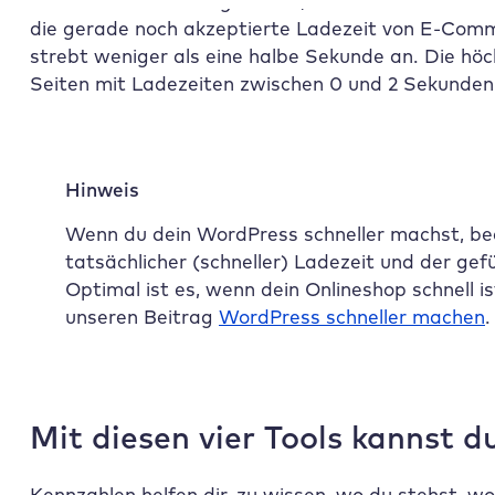
Was schnell oder langsam ist, definieren Besucher
die gerade noch akzeptierte Ladezeit von E-Comm
strebt weniger als eine halbe Sekunde an. Die hö
Seiten mit Ladezeiten zwischen 0 und 2 Sekunden 
Hinweis
Wenn du dein WordPress schneller machst, be
tatsächlicher (schneller) Ladezeit und der gef
Optimal ist es, wenn dein Onlineshop schnell i
unseren Beitrag
WordPress schneller machen
.
Mit diesen vier Tools kannst 
Kennzahlen helfen dir, zu wissen, wo du stehst, w