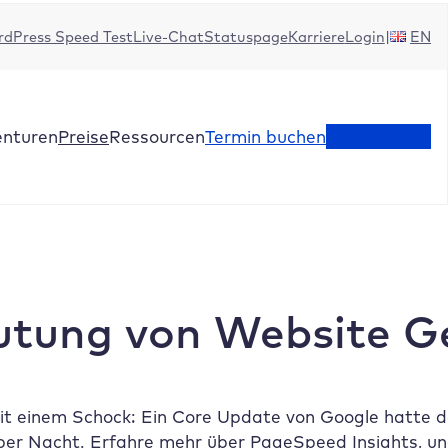
dPress Speed Test
Live-Chat
Statuspage
Karriere
Login
EN
enturen
Preise
Ressourcen
Termin buchen
Jetzt testen
utung von Website G
t einem Schock: Ein Core Update von Google hatte da
s über Nacht. Erfahre mehr über PageSpeed Insights, 