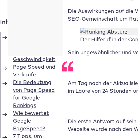
Die Auswirkungen auf die W
SEO-Gemeinschaft um Rat 
Inhaltsverzeichnis
Der
Der Hilferuf in der C
unterschätzte
Faktor:
Sein ungewöhnlicher und ve
Geschwindigkeit
Page Speed und
Verkäufe
Die Bedeutung
Am Tag nach der Aktualisie
von Page Speed
im Laufe von 24 Stunden u
für Google
Rankings
Wie bewertet
Google
Die erste Antwort auf sein 
PageSpeed?
Website wurde nach den W
7 Tipps, um