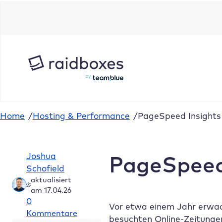
Zum
Inhalt
springen
Home
/
Hosting & Performance
/
PageSpeed Insights
Joshua
PageSpeed
Schofield
aktualisiert
am 17.04.26
0
Vor etwa einem Jahr erwach
Kommentare
besuchten Online-Zeitungen