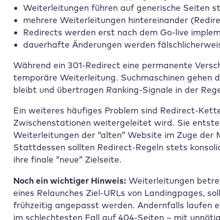
Weiterleitungen führen auf generische Seiten s
mehrere Weiterleitungen hintereinander (Redir
Redirects werden erst nach dem Go-live implem
dauerhafte Änderungen werden fälschlicherwei
Während ein 301-Redirect eine permanente Verschie
temporäre Weiterleitung. Suchmaschinen gehen da
bleibt und übertragen Ranking-Signale in der Regel
Ein weiteres häufiges Problem sind Redirect-Kett
Zwischenstationen weitergeleitet wird. Sie entst
Weiterleitungen der “alten” Website im Zuge der 
Stattdessen sollten Redirect-Regeln stets konsolid
ihre finale “neue” Zielseite.
Noch ein wichtiger Hinweis:
Weiterleitungen betref
eines Relaunches Ziel-URLs von Landingpages, s
frühzeitig angepasst werden. Andernfalls laufen 
im schlechtesten Fall auf 404-Seiten – mit unnöti