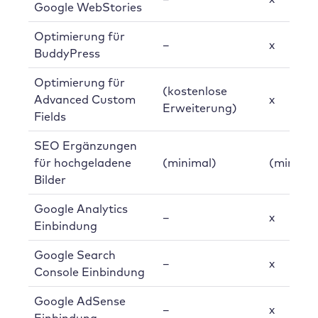
Google WebStories
Optimierung für
–
x
BuddyPress
Optimierung für
(kostenlose
Advanced Custom
x
Erweiterung)
Fields
SEO Ergänzungen
für hochgeladene
(minimal)
(minimal
Bilder
Google Analytics
–
x
Einbindung
Google Search
–
x
Console Einbindung
Google AdSense
–
x
Einbindung