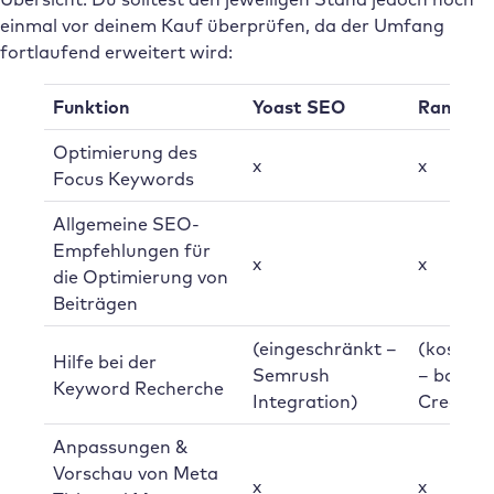
einmal vor deinem Kauf überprüfen, da der Umfang
fortlaufend erweitert wird:
Funktion
Yoast SEO
Rank Ma
Optimierung des
x
x
Focus Keywords
Allgemeine SEO-
Empfehlungen für
x
x
die Optimierung von
Beiträgen
(eingeschränkt –
(kostenp
Hilfe bei der
Semrush
– basier
Keyword Recherche
Integration)
Credits)
Anpassungen &
Vorschau von Meta
x
x