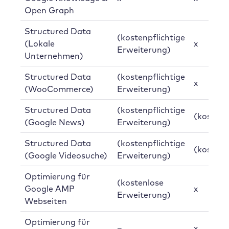
Open Graph
Structured Data
(kostenpflichtige
(Lokale
x
Erweiterung)
Unternehmen)
Structured Data
(kostenpflichtige
x
(WooCommerce)
Erweiterung)
Structured Data
(kostenpflichtige
(kostenp
(Google News)
Erweiterung)
Structured Data
(kostenpflichtige
(kostenp
(Google Videosuche)
Erweiterung)
Optimierung für
(kostenlose
Google AMP
x
Erweiterung)
Webseiten
Optimierung für
–
x