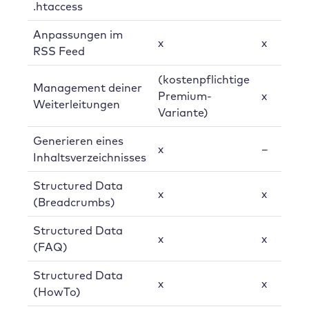
.htaccess
Anpassungen im
x
x
RSS Feed
(kostenpflichtige
Management deiner
Premium-
x
Weiterleitungen
Variante)
Generieren eines
x
–
Inhaltsverzeichnisses
Structured Data
x
x
(Breadcrumbs)
Structured Data
x
x
(FAQ)
Structured Data
x
x
(HowTo)