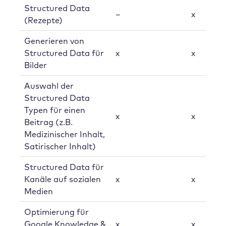
Structured Data
–
x
(Rezepte)
Generieren von
Structured Data für
x
x
Bilder
Auswahl der
Structured Data
Typen für einen
x
x
Beitrag (z.B.
Medizinischer Inhalt,
Satirischer Inhalt)
Structured Data für
Kanäle auf sozialen
x
x
Medien
Optimierung für
Google Knowledge &
x
x