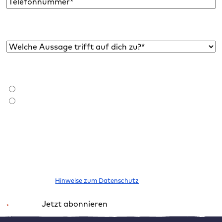
Welche Aussage trifft auf dich zu?*
*
Bist du bereits Raidboxes Kund:in?
*
Ich bin Raidboxes Kund:in
Ich bin noch keine Raidboxes Kund:in
Ich möchte den Newsletter abonnieren, um über neue Blogbeiträge,
E-Books, Features und News rund um WordPress informiert zu
werden. Meine Einwilligung kann ich jederzeit widerrufen. Bitte
beachte unsere
Hinweise zum Datenschutz
.
Jetzt abonnieren
*
Pflichtfeld
Alternative: