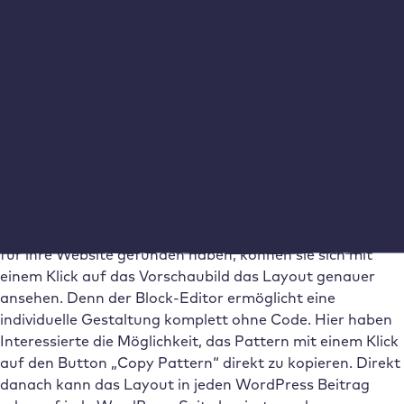
Direkt auf der Website von WordPress finden Website
Betreiber:innen eine große Auswahl an Vorlagen. Die
Patterns sind nach unterschiedlichen Funktionen sortiert,
darunter Buttons, Kategorien oder Footer. Es besteht
entweder die Möglichkeit, sich die neuesten oder die
beliebtesten Vorlagen anzeigen zu lassen. Mithilfe der
Suchfunktion kannst du zudem nach einem bestimmten
Keyword suchen und findest dann alle Patterns, die
genau zu diesem Thema passen.
Sobald Website Betreiber:innen ein passendes Pattern
für ihre Website gefunden haben, können sie sich mit
einem Klick auf das Vorschaubild das Layout genauer
ansehen. Denn der Block-Editor ermöglicht eine
individuelle Gestaltung komplett ohne Code. Hier haben
Interessierte die Möglichkeit, das Pattern mit einem Klick
auf den Button „Copy Pattern“ direkt zu kopieren. Direkt
danach kann das Layout in jeden WordPress Beitrag