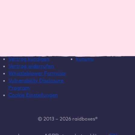
Template
Hilfe
Social Media
Live Chat
Instagram
Helpcenter
LinkedIn
Systemstatus
YouTube
Vertrag kündigen
kununu
Vertrag widerrufen
Whistleblower Formular
Vulnerability Disclosure
Program
Cookie Einstellungen
© 2013 – 2026 raidboxes®