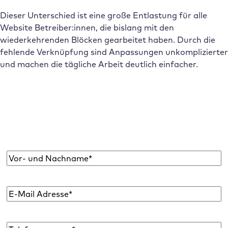
Dieser Unterschied ist eine große Entlastung für alle
Website Betreiber:innen, die bislang mit den
wiederkehrenden Blöcken gearbeitet haben. Durch die
fehlende Verknüpfung sind Anpassungen unkomplizierter
und machen die tägliche Arbeit deutlich einfacher.
Abonniere den Raidboxes Newsletter!
Wir liefern dir einmal monatlich topaktuelle
WordPress Insights, Business Tipps & mehr.
Name
*
E-
Mail
Adresse
*
Telefon