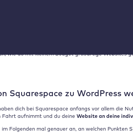
rundsätzlich
kostenlos
. Zusätzliche Kosten können un
e besten kostenlosen WordPress Themes?
ch, wie du mit kleinem Budget großartige Websites ge
n Squarespace zu WordPress we
haben dich bei Squarespace anfangs vor allem die Nu
n Fahrt aufnimmt und du deine
Website an deine indi
 im Folgenden mal genauer an, an welchen Punkten Sq