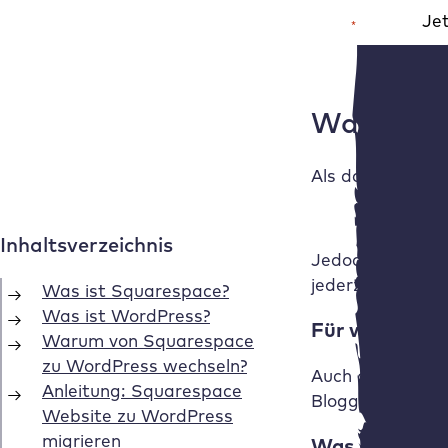
Je
*
Pflichtfeld
Alternative
Was ist 
Als das
beliebt
Jedoch kann Wo
jederzeit individ
Für wen ist W
Auch ohne Progr
Blogger:in, Agen
Was kostet W