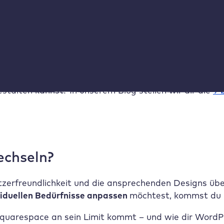
ter anderem durch die Domain, das Hosting sowie die
stalten kannst? In unserem Blog stellen wir dir die
9 
chseln?
tzerfreundlichkeit und die ansprechenden Designs üb
viduellen Bedürfnisse anpassen
möchtest, kommst du m
uarespace an sein Limit kommt – und wie dir WordPr