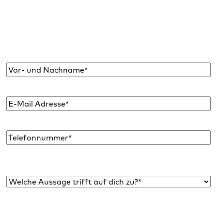
Abonniere den Raidboxes Newsletter!
Wir liefern dir einmal monatlich topaktuelle
WordPress Insights, Business Tipps & mehr.
Name
*
E-
Mail
Adresse
*
Telefon
Welche Aussage trifft auf dich zu?*
*
Bist du bereits Raidboxes Kund:in?
*