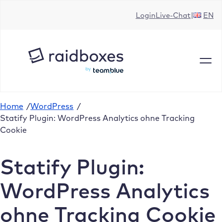
Zum
Login
Live-Chat
EN
Inhalt
springen
Home
/
WordPress
/
Statify Plugin: WordPress Analytics ohne Tracking
Cookie
Statify Plugin:
WordPress Analytics
ohne Tracking Cookie