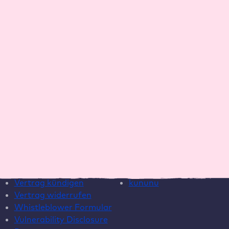
Ressourcen
Unternehmen
Blog
Warum Raidboxes?
Newsletter
Über uns
Webinare
Karriere
EAA Paket
Kontakt
ROI-Rechner
Wartungsvertrag
Template
Hilfe
Social Media
Live Chat
Instagram
Helpcenter
LinkedIn
Systemstatus
YouTube
Vertrag kündigen
kununu
Vertrag widerrufen
Whistleblower Formular
Vulnerability Disclosure