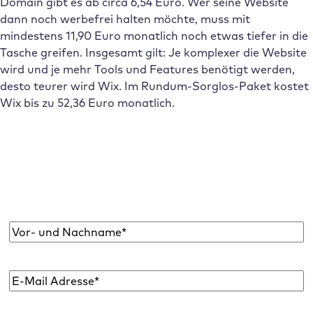
Domain gibt es ab circa 6,54 Euro. Wer seine Website
dann noch werbefrei halten möchte, muss mit
mindestens 11,90 Euro monatlich noch etwas tiefer in die
Tasche greifen. Insgesamt gilt: Je komplexer die Website
wird und je mehr Tools und Features benötigt werden,
desto teurer wird Wix. Im Rundum-Sorglos-Paket kostet
Wix bis zu 52,36 Euro monatlich.
Abonniere den Raidboxes Newsletter!
Wir liefern dir einmal monatlich topaktuelle
WordPress Insights, Business Tipps & mehr.
Name
*
E-
Mail
Adresse
*