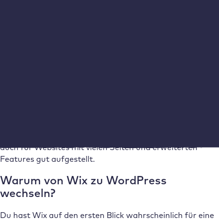
Das CMS WordPress
WordPress glänzt mit Flexibilität: Durch Themes
(Templates bzw. Vorlagen), Plugins und Page Builder
lässt es sich beinahe unbegrenzt erweitern und
individualisieren. Damit richtet sich WordPress ebenso an
Freelancer:innen, Blogger:innen und Agenturen wie an
kleine, mittlere und große Unternehmen. WordPress
wächst dabei einfach mit deinem Business mit und ist
auch für Websites mit vielen Seiten und erweiterten
Features gut aufgestellt.
Warum von Wix zu WordPress
wechseln?
Du hast Wix auf den ersten Blick wahrscheinlich für eine