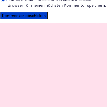
Browser für meinen nächsten Kommentar speichern.
Alternative:
Plattform
Agenturen
Performance
Agentur Hosting
Management
Reseller Rabatte
Support
Agenturen werben
Sicherheit
Agenturen
Partner werden
Partner AGB