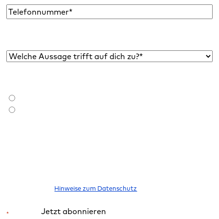
Telefon
Welche Aussage trifft auf dich zu?*
*
Bist du bereits Raidboxes Kund:in?
*
Ich bin Raidboxes Kund:in
Ich bin noch keine Raidboxes Kund:in
Ich möchte den Newsletter abonnieren, um über neue Blogbeiträge,
E-Books, Features und News rund um WordPress informiert zu
werden. Meine Einwilligung kann ich jederzeit widerrufen. Bitte
beachte unsere
Hinweise zum Datenschutz
.
Jetzt abonnieren
*
Pflichtfeld