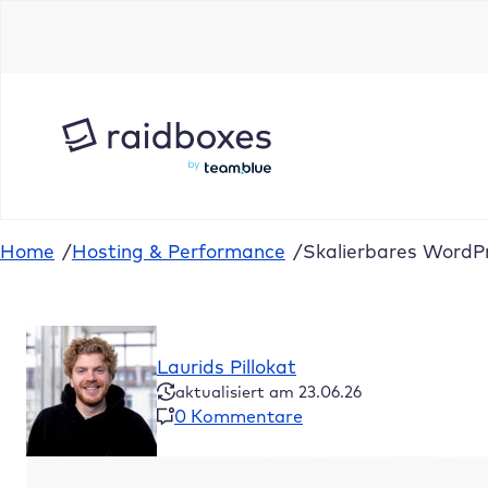
Zum
Inhalt
springen
Home
/
Hosting & Performance
/
Skalierbares WordPr
Laurids Pillokat
aktualisiert am 23.06.26
0 Kommentare