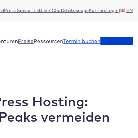
dPress Speed Test
Live-Chat
Statuspage
Karriere
Login
EN
enturen
Preise
Ressourcen
Termin buchen
Jetzt testen
ress Hosting:
c Peaks vermeiden