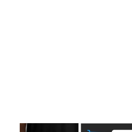
Leider wird unter Jakob’s Law auch oft verstande
hat. Denn das Ziel ist es ja, eine Website zu präse
große Mühe verstehen und nutzen kann.
Innovation und Überraschungsmomente sind auch
bleibt. Es bietet sich also an, die funktionellen 
orientieren. Kreative Ideen und Überraschungsmo
werden. Hier bieten sich zum Beispiel Animationen
an.
Das Team von
Threadless
lockert das Design mit 
etwas in den Einkaufswagen legt. Da die Animatio
User:innen regelmäßig wiederholen sollen, kommt h