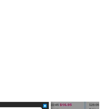
n, dass innovatives Design negative Auswirkungen
ntieren, die deine Zielgruppe im besten Fall ohne
 Gründe, warum eine Website im Gedächtnis hängen
Aspekte deiner Website an Design Patterns zu
mente können dann als visuelle Aspekte eingesetzt
, Mikrointeraktionen sowie eine ausgefeilte Farbwahl
einer Animation auf. Diese erscheint, wenn jemand
n durch eine Aktion getriggert wird, welche
ier auch Gamification ins Spiel.