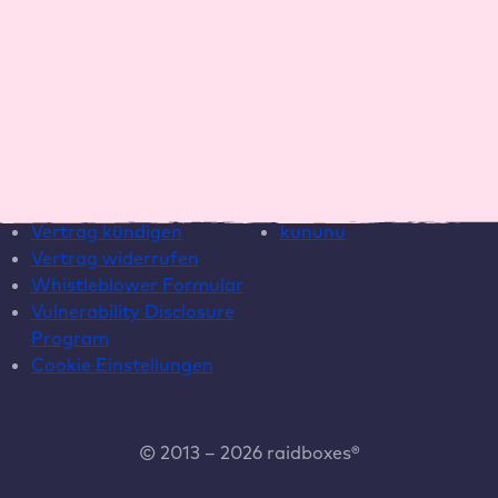
Wartungsvertrag
Template
Hilfe
Social Media
Live Chat
Instagram
Helpcenter
LinkedIn
Systemstatus
YouTube
Vertrag kündigen
kununu
Vertrag widerrufen
Whistleblower Formular
Vulnerability Disclosure
Program
Cookie Einstellungen
© 2013 – 2026 raidboxes®