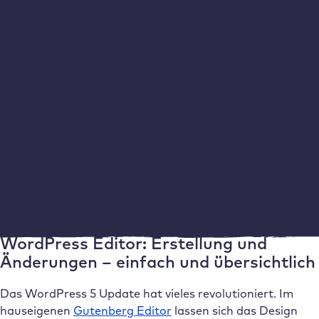
benötigst
Suche nach einer Vielzahl von Plugins für jede
benötigte Funktion
Bevorzuge hoch bewertete Plugins mit über
100.000 aktiven Installationen
Erstelle eine Liste mit den 10 besten Plugins für jede
Funktion
Prüfe FAQs und die Dokumentation jedes Plugins
sowie Tutorials
Reduziere die Liste auf die 3 besten Plugins für jede
Funktion
Installiere und aktiviere das erste Plugin zu
Testzwecken
WordPress Editor: Erstellung und
Änderungen – einfach und übersichtlich
Das WordPress 5 Update hat vieles revolutioniert. Im
hauseigenen
Gutenberg Editor
lassen sich das Design