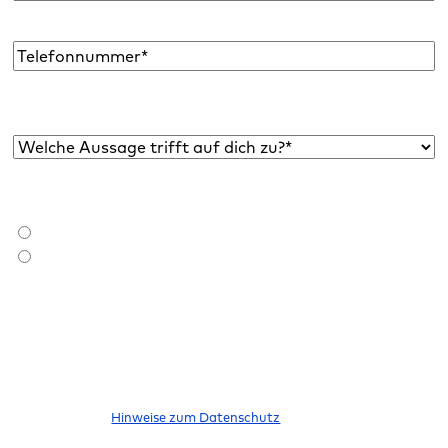
Mail
Adresse
*
Telefon
Welche Aussage trifft auf dich zu?*
*
Bist du bereits Raidboxes Kund:in?
*
Ich bin Raidboxes Kund:in
Ich bin noch keine Raidboxes Kund:in
Ich möchte den Newsletter abonnieren, um über neue Blogbeiträge,
E-Books, Features und News rund um WordPress informiert zu
werden. Meine Einwilligung kann ich jederzeit widerrufen. Bitte
beachte unsere
Hinweise zum Datenschutz
.