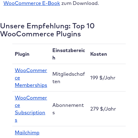
WooCommerce E-Book
zum Download.
Unsere Empfehlung: Top 10
WooCommerce Plugins
Einsatzbereic
Plugin
Kosten
h
WooCommer
Mitgliedschaf
ce
199 $/Jahr
ten
Memberships
WooCommer
ce
Abonnement
279 $/Jahr
Subscription
s
s
Mailchimp