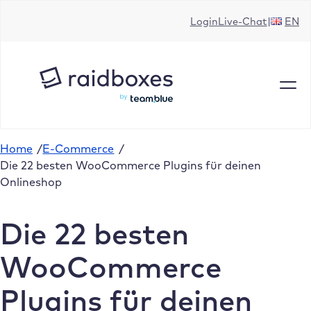
Zum
Login
Live-Chat
EN
Inhalt
springen
Home
/
E-Commerce
/
Die 22 besten WooCommerce Plugins für deinen
Onlineshop
Die 22 besten
WooCommerce
Plugins für deinen