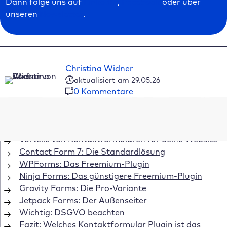
Dann folge uns auf
LinkedIn
,
Facebook
oder über
unseren
Newsletter
.
Christina Widner
aktualisiert am 29.05.26
0 Kommentare
Inhaltsverzeichnis
Vorteile von Kontaktformularen für deine Website
Contact Form 7: Die Standardlösung
WPForms: Das Freemium-Plugin
Ninja Forms: Das günstigere Freemium-Plugin
Gravity Forms: Die Pro-Variante
Jetpack Forms: Der Außenseiter
Wichtig: DSGVO beachten
Fazit: Welches Kontaktformular Plugin ist das