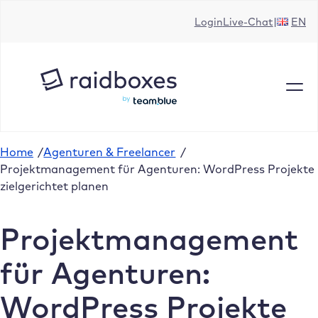
Zum
Login
Live-Chat
EN
Inhalt
springen
Home
/
Agenturen & Freelancer
/
Projektmanagement für Agenturen: WordPress Projekte
zielgerichtet planen
Projektmanagement
für Agenturen:
WordPress Projekte