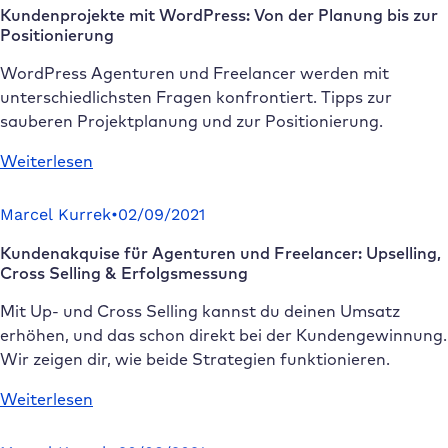
Kundenprojekte mit WordPress: Von der Planung bis zur
und
Positionierung
Freelancer:
Customer
WordPress Agenturen und Freelancer werden mit
Relationship
unterschiedlichsten Fragen konfrontiert. Tipps zur
Management
sauberen Projektplanung und zur Positionierung.
:
Weiterlesen
Kundenprojekte
mit
Marcel Kurrek
•
02/09/2021
WordPress:
Kundenakquise für Agenturen und Freelancer: Upselling,
Von
Cross Selling & Erfolgsmessung
der
Planung
Mit Up- und Cross Selling kannst du deinen Umsatz
bis
erhöhen, und das schon direkt bei der Kundengewinnung.
zur
Wir zeigen dir, wie beide Strategien funktionieren.
Positionierung
:
Weiterlesen
Kundenakquise
für