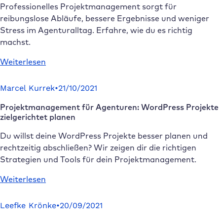
Trello,
Professionelles Projektmanagement sorgt für
Slack,
reibungslose Abläufe, bessere Ergebnisse und weniger
Zapier
Stress im Agenturalltag. Erfahre, wie du es richtig
&
machst.
Co.
:
Weiterlesen
Projektmanagement
in
Marcel Kurrek
•
21/10/2021
der
Projektmanagement für Agenturen: WordPress Projekte
Agentur:
zielgerichtet planen
Effizienz
und
Du willst deine WordPress Projekte besser planen und
Erfolg
rechtzeitig abschließen? Wir zeigen dir die richtigen
durch
Strategien und Tools für dein Projektmanagement.
strukturierte
:
Weiterlesen
Abläufe
Projektmanagement
für
Leefke Krönke
•
20/09/2021
Agenturen: