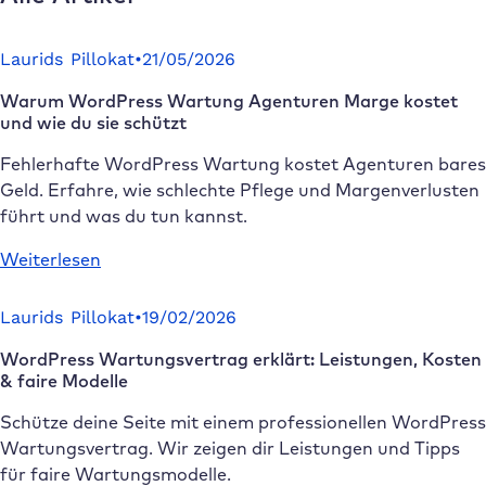
Laurids Pillokat
•
21/05/2026
Warum WordPress Wartung Agenturen Marge kostet
und wie du sie schützt
Fehlerhafte WordPress Wartung kostet Agenturen bares
Geld. Erfahre, wie schlechte Pflege und Margenverlusten
führt und was du tun kannst.
:
Weiterlesen
Warum
WordPress
Laurids Pillokat
•
19/02/2026
Wartung
WordPress Wartungsvertrag erklärt: Leistungen, Kosten
Agenturen
& faire Modelle
Marge
kostet
Schütze deine Seite mit einem professionellen WordPress
und
Wartungsvertrag. Wir zeigen dir Leistungen und Tipps
wie
für faire Wartungsmodelle.