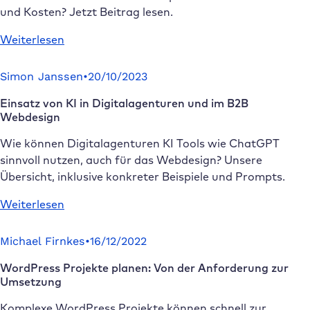
Agenturalltag
und Kosten? Jetzt Beitrag lesen.
:
Weiterlesen
WordPress
Hosting
Simon Janssen
•
20/10/2023
für
Einsatz von KI in Digitalagenturen und im B2B
Agenturen:
Webdesign
Anforderungen,
Vorteile
Wie können Digitalagenturen KI Tools wie ChatGPT
und
sinnvoll nutzen, auch für das Webdesign? Unsere
Tipps
Übersicht, inklusive konkreter Beispiele und Prompts.
:
Weiterlesen
Einsatz
von
Michael Firnkes
•
16/12/2022
KI
WordPress Projekte planen: Von der Anforderung zur
in
Umsetzung
Digitalagenturen
und
Komplexe WordPress Projekte können schnell zur