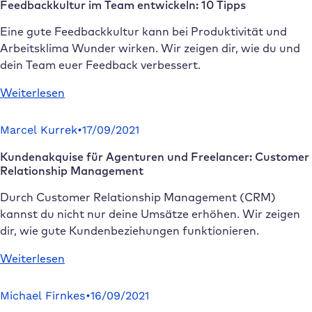
Feedbackkultur im Team entwickeln: 10 Tipps
WordPress
Projekte
Eine gute Feedbackkultur kann bei Produktivität und
zielgerichtet
Arbeitsklima Wunder wirken. Wir zeigen dir, wie du und
planen
dein Team euer Feedback verbessert.
:
Weiterlesen
Feedbackkultur
im
Marcel Kurrek
•
17/09/2021
Team
Kundenakquise für Agenturen und Freelancer: Customer
entwickeln:
Relationship Management
10
Tipps
Durch Customer Relationship Management (CRM)
kannst du nicht nur deine Umsätze erhöhen. Wir zeigen
dir, wie gute Kundenbeziehungen funktionieren.
:
Weiterlesen
Kundenakquise
für
Michael Firnkes
•
16/09/2021
Agenturen