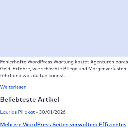
Neuester Artikel
Laurids Pillokat
•
21/05/2026
Warum WordPress Wartung Agenturen
Marge kostet und wie du sie schützt
Fehlerhafte WordPress Wartung kostet Agenturen bares
Geld. Erfahre, wie schlechte Pflege und Margenverlusten
führt und was du tun kannst.
Weiterlesen
Beliebteste Artikel
Laurids Pillokat
•
30/01/2026
Mehrere WordPress Seiten verwalten: Effizientes