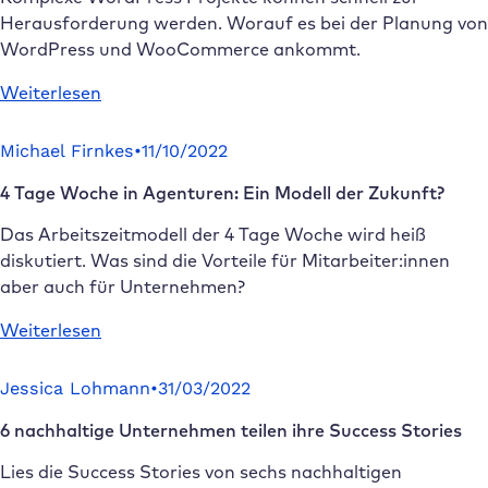
im
Herausforderung werden. Worauf es bei der Planung von
B2B
WordPress und WooCommerce ankommt.
Webdesign
:
Weiterlesen
WordPress
Projekte
Michael Firnkes
•
11/10/2022
planen:
4 Tage Woche in Agenturen: Ein Modell der Zukunft?
Von
der
Das Arbeitszeitmodell der 4 Tage Woche wird heiß
Anforderung
diskutiert. Was sind die Vorteile für Mitarbeiter:innen
zur
aber auch für Unternehmen?
Umsetzung
:
Weiterlesen
4
Tage
Jessica Lohmann
•
31/03/2022
Woche
6 nachhaltige Unternehmen teilen ihre Success Stories
in
Agenturen:
Lies die Success Stories von sechs nachhaltigen
Ein