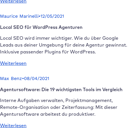
:
Weiterlesen
Kundenakquise
für
Maurice Marinelli
•
12/05/2021
Agenturen
Local SEO für WordPress Agenturen
und
Freelancer:
Local SEO wird immer wichtiger. Wie du über Google
Zielgruppen
Leads aus deiner Umgebung für deine Agentur gewinnst.
&
Inklusive passender Plugins für WordPress.
Inbound
Lead
:
Weiterlesen
Generierung
Local
SEO
Max Benz
•
08/04/2021
für
Agentursoftware: Die 19 wichtigsten Tools im Vergleich
WordPress
Agenturen
Interne Aufgaben verwalten, Projektmanagement,
Remote-Organisation oder Zeiterfassung: Mit dieser
Agentursoftware arbeitest du produktiver.
:
Weiterlesen