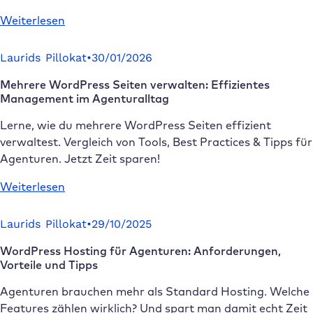
du
:
Weiterlesen
sie
WordPress
schützt
Wartungsvertrag
Laurids Pillokat
•
30/01/2026
erklärt:
Mehrere WordPress Seiten verwalten: Effizientes
Leistungen,
Management im Agenturalltag
Kosten
&
Lerne, wie du mehrere WordPress Seiten effizient
faire
verwaltest. Vergleich von Tools, Best Practices & Tipps für
Modelle
Agenturen. Jetzt Zeit sparen!
:
Weiterlesen
Mehrere
WordPress
Laurids Pillokat
•
29/10/2025
Seiten
WordPress Hosting für Agenturen: Anforderungen,
verwalten:
Vorteile und Tipps
Effizientes
Management
Agenturen brauchen mehr als Standard Hosting. Welche
im
Features zählen wirklich? Und spart man damit echt Zeit