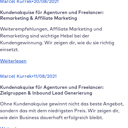
Marcel Kurrek
•
20/08/2021
Agenturen
Kundenakquise für Agenturen und Freelancer:
und
Remarketing & Affiliate Marketing
Freelancer:
Upselling,
Weiterempfehlungen, Affiliate Marketing und
Cross
Remarketing sind wichtige Hebel bei der
Selling
Kundengewinnung. Wir zeigen dir, wie du sie richtig
&
einsetzt.
Erfolgsmessung
:
Weiterlesen
Kundenakquise
für
Marcel Kurrek
•
11/08/2021
Agenturen
Kundenakquise für Agenturen und Freelancer:
und
Zielgruppen & Inbound Lead Generierung
Freelancer:
Remarketing
Ohne Kundenakquise gewinnt nicht das beste Angebot,
&
sondern das mit dem niedrigsten Preis. Wir zeigen dir,
Affiliate
wie dein Business dauerhaft erfolgreich bleibt.
Marketing