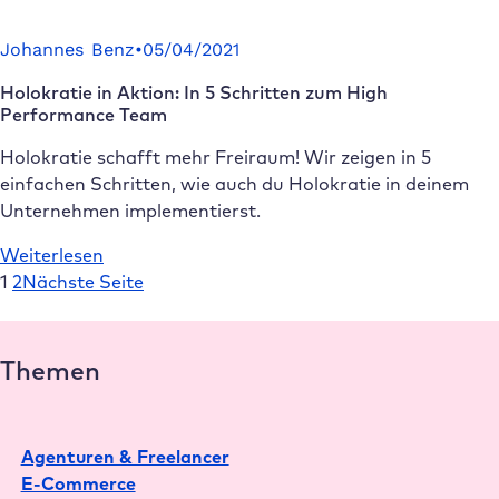
Agentursoftware:
Die
Johannes Benz
•
05/04/2021
19
Holokratie in Aktion: In 5 Schritten zum High
wichtigsten
Performance Team
Tools
im
Holokratie schafft mehr Freiraum! Wir zeigen in 5
Vergleich
einfachen Schritten, wie auch du Holokratie in deinem
Unternehmen implementierst.
:
Weiterlesen
Holokratie
1
2
Nächste Seite
in
Aktion:
In
Themen
5
Schritten
zum
Agenturen & Freelancer
High
E-Commerce
Performance