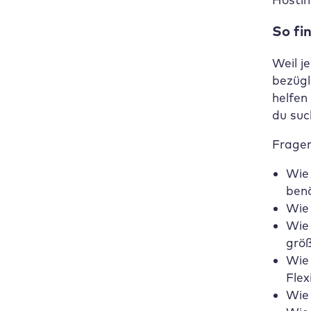
So fi
Weil j
bezügl
helfen
du suc
Fragen
Wie 
benö
Wie 
Wie 
größ
Wie 
Flex
Wie 