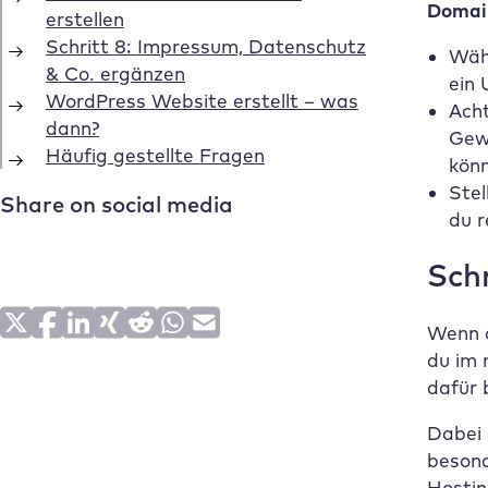
Domai
Wäh
ein 
Acht
Gew
kön
Stel
du r
Sch
Wenn d
du im 
dafür 
Dabei 
besond
Hostin