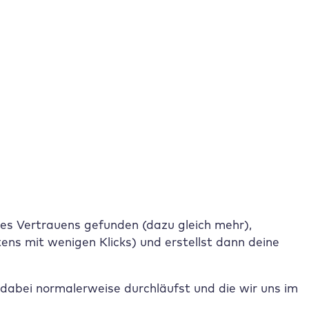
Site Assistant
s Website erstellen?
gst du zuallererst zwei Dinge:
e gespeichert und abrufbar ist)
s Vertrauens gefunden (dazu gleich mehr),
ens mit wenigen Klicks) und erstellst dann deine
u dabei normalerweise durchläufst und die wir uns im