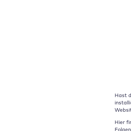
li
jet
Zu
Wie
Um dei
Ein
Ein
Hast d
instal
Websi
Hier f
Folge