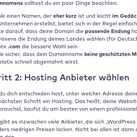
nnamens
solltest du ein paar Dinge beachten:
le einen Namen, der
eher kurz
ist und leicht
im Gedäch
Unternehmen erstellst, bietet sich in der Regel einf
e darauf, dass deine Domain die
passende Endung
ha
issens die Endung deines Landes wählen (für Deuts
nte
.com
die bessere Wahl sein.
le sicher, dass dein Domainname
keine geschützten 
elativ schnell abgemahnt wirst.
ritt 2: Hosting Anbieter wählen
u dich entschieden hast, unter welcher Adresse deine
nächsten Schritt ein Hosting. Das heißt, deine Web
brauchst, kaufst du am besten von einem professione
gibt es inzwischen viele Anbieter, die sich „WordPres
ers niedrigen Preisen locken. Nicht bei allen ist dann
g drin.