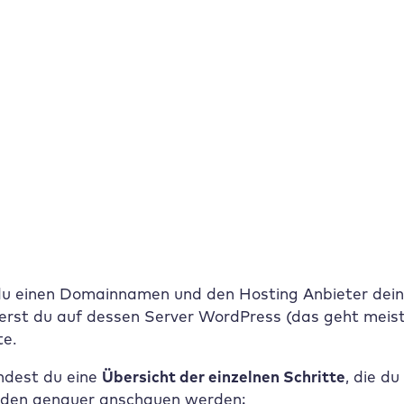
efert Design, Struktur und Inhalte. Teste den neuen AI 
zt!
m Dashboard
Zum Helpcenter Artikel
 kannst du eine eigene WordPres
ne eigene Website mit WordPress zu erstellen, benöti
e
Domain
(z. B. www.meinbusinessistsuper.de)
Webhosting
(also einen Server, auf dem deine Websit
u einen Domainnamen und den Hosting Anbieter deine
lierst du auf dessen Server WordPress (das geht meist
te.
indest du eine
Übersicht der einzelnen Schritte
, die d
nden genauer anschauen werden: