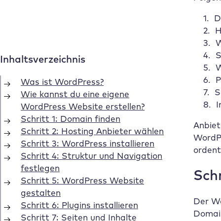
D
H
W
S
W
P
S
I
Anbie
WordPr
ordent
Schr
Der We
Domain